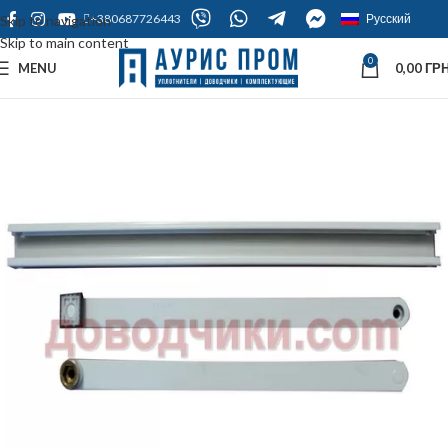
+380687726443
Русский
Skip to navigation
Skip to main content
0
MENU
0,00
ГРН