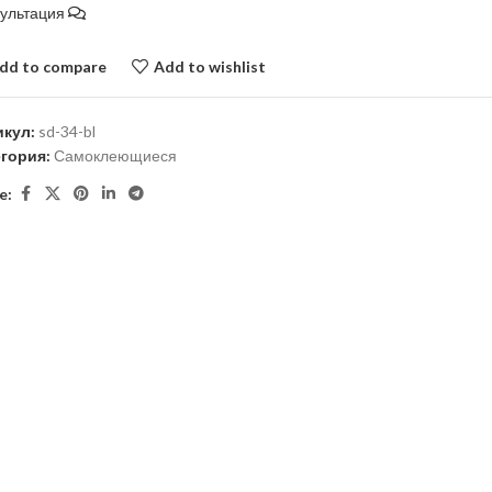
сультация
dd to compare
Add to wishlist
икул:
sd-34-bl
егория:
Самоклеющиеся
e: