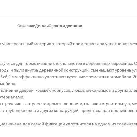
Описание
Детали
Оплата и доставка
о универсальный материал, который применяют для уплотнения межд
зуются для герметизации стеклопакетов в деревянных евроокнах. 
воды и пыли внутрь деревянной конструкции. Уменьшают уровень ул
х6,4 мм эффективно уплотняют кузовные элементы автомобиля. Это
омобиля.
отнения дверей, крышек, корпусов, люков, механизмов и других эле
атериалами.
 различных отраслях промышленности, включая строительную, мебе
в, трубопроводов и других конструкций, предотвращая проникновени
редназначена для лёгкой фиксации уплотнителя на одном из соединя