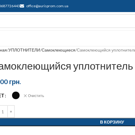
0687726443
office@aurisprom.com.ua
ддержка
F.A.Q.
Контакты
Блог
вная
УПЛОТНИТЕЛИ
Самоклеющиеся
Самоклеющийся уплотнитель 
амоклеющийся уплотнитель E
,00
грн.
ЕТ
Очистить
В КОРЗИНУ