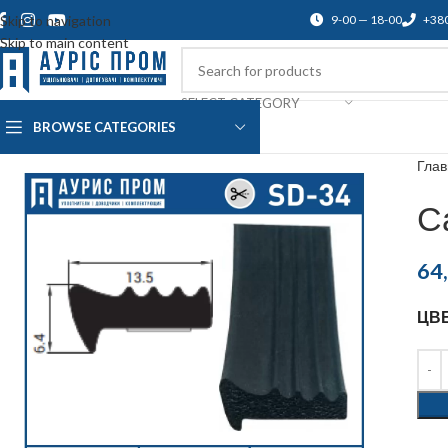
Skip to navigation
9-00 — 18-00
+38
Skip to main content
SELECT CATEGORY
BROWSE CATEGORIES
О нас
Доставка и оплата
Blog
По
Гла
С
64
ЦВ