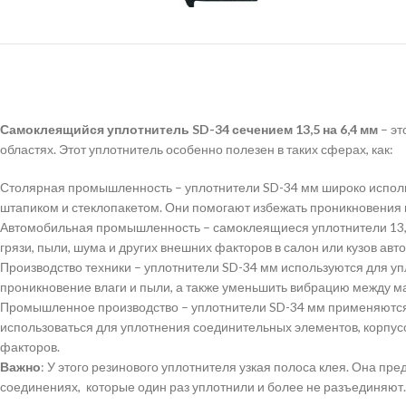
Самоклеящийся уплотнитель SD-34 сечением 13,5 на 6,4 мм
– эт
областях. Этот уплотнитель особенно полезен в таких сферах, как:
Столярная промышленность – уплотнители SD-34 мм широко исполь
штапиком и стеклопакетом. Они помогают избежать проникновения 
Автомобильная промышленность – самоклеящиеся уплотнители 13,5
грязи, пыли, шума и других внешних факторов в салон или кузов авт
Производство техники – уплотнители SD-34 мм используются для упл
проникновение влаги и пыли, а также уменьшить вибрацию между м
Промышленное производство – уплотнители SD-34 мм применяются в
использоваться для уплотнения соединительных элементов, корпусо
факторов.
Важно
: У этого резинового уплотнителя узкая полоса клея. Она п
соединениях, которые один раз уплотнили и более не разъединяют.