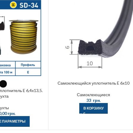
Самоклеющийся уплотнитель E 6х10
отнитель E 6,4х13,5.
Самоклеющиеся
ухта
33
грн.
ухты
В КОРЗИНУ
0,00
грн.
Е ПАРАМЕТРЫ