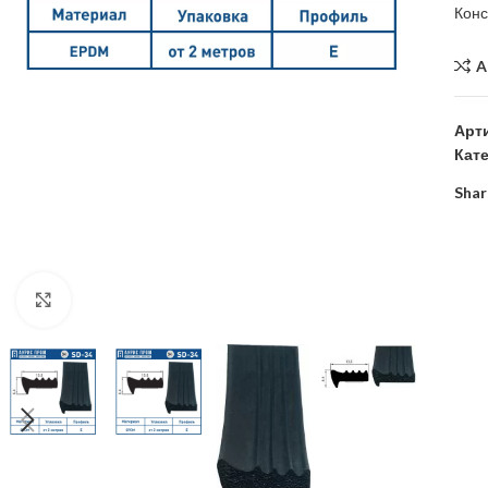
Кон
A
Арт
Кат
Shar
Click to enlarge