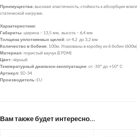
Преимущества:
высокая эластичность, стойкость к абсорбции влаг
статической нагрузке.
Характеристики:
Габариты
: ширина – 13,5 мм, высота – 6,4 мм
Толщина уплотняемых щелей
: от 4,2 до 3,2 мм
Количество в бобине
: 100м. Упакованы в коробку из 6 бобин (600м
Материал
: пористый каучук (EPDM)
Цвет:
чёрный
Температурный диапазон эксплуатации
: от -30* до +50* С
Артикул:
SD-34
Производитель
: EU
Вам также будет интересно…