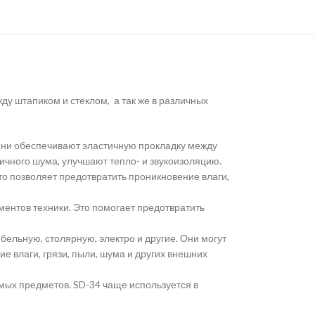
у штапиком и стеклом, а так же в различных
Они обеспечивают эластичную прокладку между
ичного шума, улучшают тепло- и звукоизоляцию.
 позволяет предотвратить проникновение влаги,
ментов техники. Это помогает предотвратить
льную, столярную, электро и другие. Они могут
е влаги, грязи, пыли, шума и других внешних
емых предметов. SD-34 чаще используется в