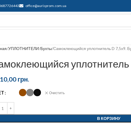
0687726443
office@aurisprom.com.ua
ддержка
F.A.Q.
Контакты
Блог
вная
УПЛОТНИТЕЛИ
Бухты
Самоклеющийся уплотнитель D 7,5х9. Б
амоклеющийся уплотнитель D
210,00
грн.
ЕТ
Очистить
В КОРЗИНУ