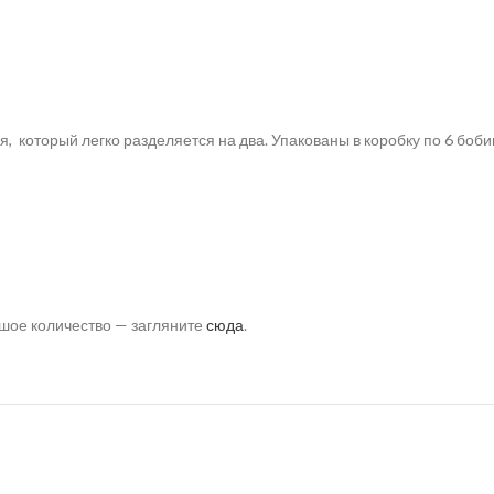
я, который легко разделяется на два. Упакованы в коробку по 6 бобин
ьшое количество — загляните
сюда
.