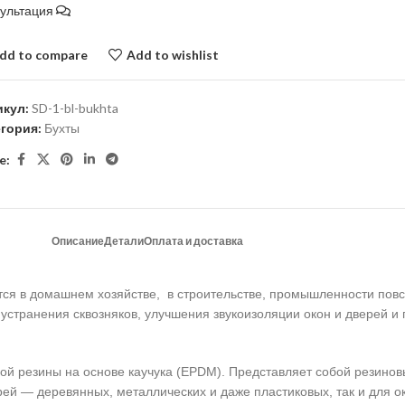
сультация
dd to compare
Add to wishlist
икул:
SD-1-bl-bukhta
егория:
Бухты
e:
Описание
Детали
Оплата и доставка
ся в домашнем хозяйстве, в строительстве, промышленности пов
устранения сквозняков, улучшения звукоизоляции окон и дверей и
ой резины на основе каучука (EPDM). Представляет собой резинов
ей — деревянных, металлических и даже пластиковых, так и для ок