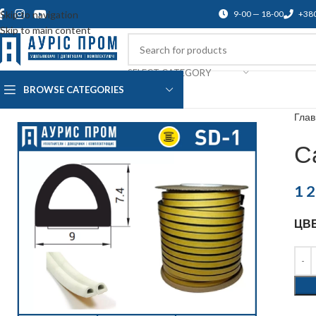
Skip to navigation
9-00 — 18-00
+38
Skip to main content
SELECT CATEGORY
BROWSE CATEGORIES
О нас
Доставка и оплата
Blog
По
Гла
С
1 
ЦВ