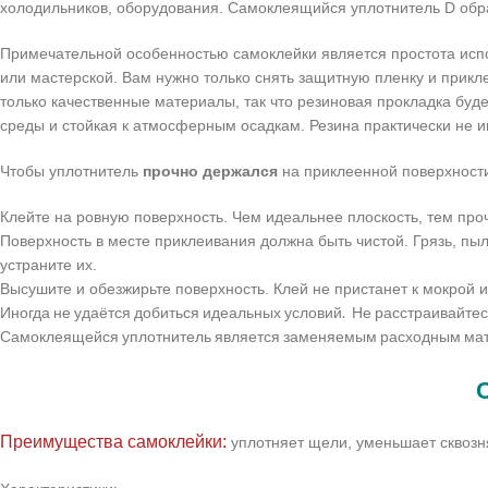
холодильников, оборудования. Самоклеящийся уплотнитель D обр
Примечательной особенностью самоклейки является простота испо
или мастерской. Вам нужно только снять защитную пленку и прикл
только качественные материалы, так что резиновая прокладка буд
среды и стойкая к атмосферным осадкам. Резина практически не и
Чтобы уплотнитель
прочно держался
на приклеенной поверхност
Клейте на ровную поверхность. Чем идеальнее плоскость, тем про
Поверхность в месте приклеивания должна быть чистой. Грязь, пы
устраните их.
Высушите и обезжирьте поверхность. Клей не пристанет к мокрой 
Иногда не удаётся добиться идеальных условий. Не расстраивайтесь
Самоклеящейся уплотнитель является заменяемым расходным ма
Преимущества самоклейки:
уплотняет щели, уменьшает сквозня