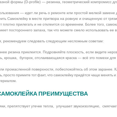
азной формы (D-profile) — резинка, геометрический компромисс 
льзования — идет ли речь о ремонте или простой мелкой замене 
еить Самоклейку в месте притвора на ровную и очищенную от гряз
ет плотно прилегать и не отклеится со временем. Более того, сам
меет постороннего запаха, так что можете смело использовать ее
и, рекомендуем следовать следующим несложным советам:
чнее резина приклеится. Подровняйте плоскость, если видите неро
ль, крошка, бугорок, отслаивающаяся краска — всё это помехи дл
или промасленной поверхности, побеспокойтесь об этом заранее. К
, просто примите тот факт, что самоклейку придётся чаще менять и 
териалом.
САМОКЛЕЙКА ПРЕИМУЩЕСТВА
ки, препятствует утечке тепла, улучшает звукоизоляцию, смягча