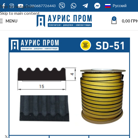
+380687726443
Русский
Skip to navigation
Skip to main content
0
MENU
0,00
ГРН