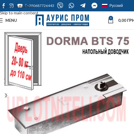
+380687726443
Русский
Skip to navigation
Skip to main content
0
MENU
0,00
ГРН