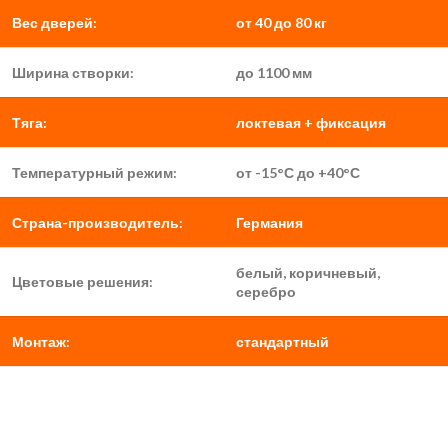
Вес дверей:
от 40 до 80 кг
Ширина створки:
до 1100 мм
Тяга:
локтевая + фиксация
Температурный режим:
от -15°С до +40°С
Страна-производитель:
Германия
белый, коричневый,
Цветовые решения:
серебро
Монтаж:
стандартный