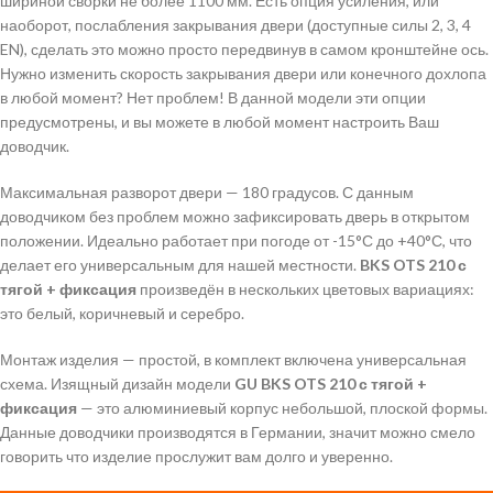
шириной сворки не более 1100 мм. Есть опция усиления, или
наоборот, послабления закрывания двери (доступные силы 2, 3, 4
EN), сделать это можно просто передвинув в самом кронштейне ось.
Нужно изменить скорость закрывания двери или конечного дохлопа
в любой момент? Нет проблем! В данной модели эти опции
предусмотрены, и вы можете в любой момент настроить Ваш
доводчик.
Максимальная разворот двери — 180 градусов. С данным
доводчиком без проблем можно зафиксировать дверь в открытом
положении. Идеально работает при погоде от -15°С до +40°С, что
делает его универсальным для нашей местности.
BKS OTS 210 с
тягой + фиксация
произведён в нескольких цветовых вариациях:
это белый, коричневый и серебро.
Монтаж изделия — простой, в комплект включена универсальная
схема. Изящный дизайн модели
GU BKS OTS 210 с тягой +
фиксация
— это алюминиевый корпус небольшой, плоской формы.
Данные доводчики производятся в Германии, значит можно смело
говорить что изделие прослужит вам долго и уверенно.