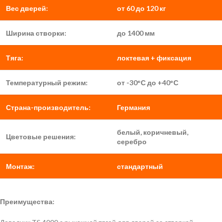
Вес дверей:
от 60 до 120 кг
Ширина створки:
до 1400 мм
Тяга:
локтевая + фиксация
Температурный режим:
от -30°С до +40°С
Страна-производитель:
Германия
белый, коричневый,
Цветовые решения:
серебро
Монтаж:
стандартный
Преимущества: