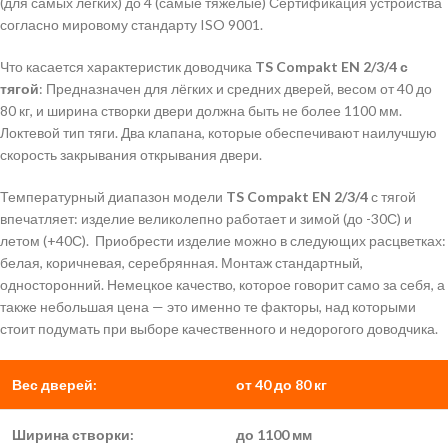
(для самых лёгких) до 4 (самые тяжелые) Сертификация устройства
согласно мировому стандарту ISO 9001.
Что касается характеристик доводчика
TS Compakt EN 2/3/4 с
тягой
: Предназначен для лёгких и средних дверей, весом от 40 до
80 кг, и ширина створки двери должна быть не более 1100 мм.
Локтевой тип тяги. Два клапана, которые обеспечивают наилучшую
скорость закрывания открывания двери.
Температурный диапазон модели
TS Compakt EN 2/3/4
с тягой
впечатляет: изделие великолепно работает и зимой (до -30С) и
летом (+40С). Приобрести изделие можно в следующих расцветках:
белая, коричневая, серебрянная. Монтаж стандартный,
односторонний. Немецкое качество, которое говорит само за себя, а
также небольшая цена — это именно те факторы, над которыми
стоит подумать при выборе качественного и недорогого доводчика.
Вес дверей:
от 40 до 80 кг
Ширина створки:
до 1100 мм