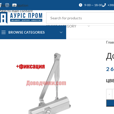
Skip to navigation
9-00 — 18-00
+38
Skip to main content
SELECT CATEGORY
BROWSE CATEGORIES
О нас
Доставка и оплата
Blog
По
Гла
Д
2 
ЦВ