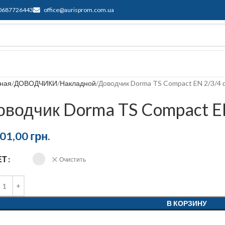
0687726443
office@aurisprom.com.ua
ддержка
F.A.Q.
Контакты
Блог
вная
ДОВОДЧИКИ
Накладной
Доводчик Dorma TS Compact EN 2/3/4
оводчик Dorma TS Compact E
601,00
грн.
ЕТ
Очистить
В КОРЗИНУ