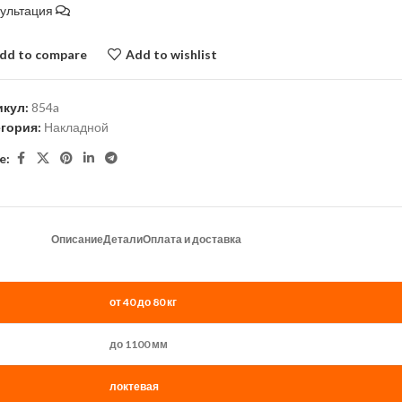
сультация
dd to compare
Add to wishlist
икул:
854a
егория:
Накладной
e:
Описание
Детали
Оплата и доставка
от 40 до 80 кг
до 1100 мм
локтевая