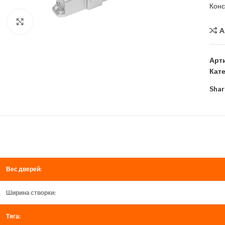
Кон
Click to enlarge
A
Арт
Кат
Shar
Вес дверей:
Ширина створки:
Тяга: