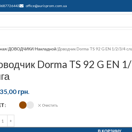
0687726443
office@aurisprom.com.ua
ддержка
F.A.Q.
Контакты
Блог
вная
ДОВОДЧИКИ
Накладной
Доводчик Dorma TS 92 G EN 1/2/3/4 сл
оводчик Dorma TS 92 G EN 1
яга
435,00
грн.
ЕТ
Очистить
В КОРЗИНУ