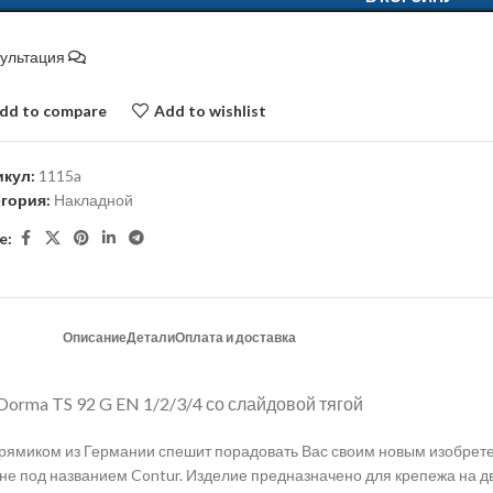
сультация
dd to compare
Add to wishlist
икул:
1115a
егория:
Накладной
e:
Описание
Детали
Оплата и доставка
Dorma TS 92 G EN 1/2/3/4 со слайдовой тягой
рямиком из Германии спешит порадовать Вас своим новым изобре
йне под названием Contur. Изделие предназначено для крепежа на 