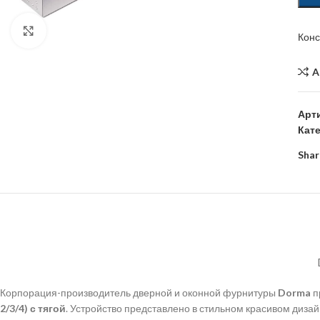
Click to enlarge
Кон
A
Арт
Кат
Shar
Корпорация-производитель дверной и оконной фурнитуры
Dorma
п
2/3/4) с тягой
. Устройство представлено в стильном красивом диза