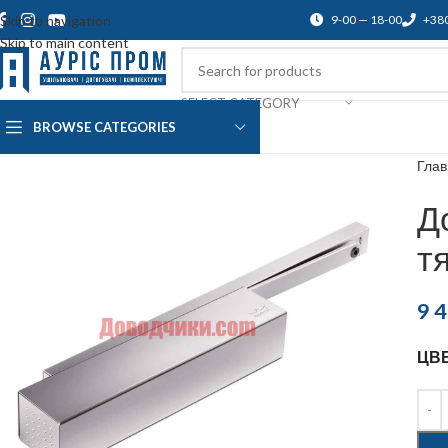
Skip to navigation
9-00 — 18-00
+38
Skip to main content
SELECT CATEGORY
BROWSE CATEGORIES
О нас
Доставка и оплата
Blog
По
Гла
Д
т
9 
ЦВ