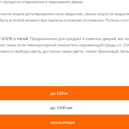
т процессы открывания и закрывания двери.
нести опцию регулирования силы закрытия, смена скорости закрыти
ут быть в любой момент выставлены в нужном положении. Полное со
 2/3/4) с тягой
: Предназначен для средних и тяжелых дверей, вес ко
жно лишь если температурный показатель окружающей среды от -25С 
можность выбора цвета, доступны такие цвета: темно-бронзовый, бе
до 110 кг
до 1100 мм
скользящая