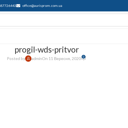
687726443
office@aurisprom.com.ua
имка
F.A.Q.
Контакти
Блог
progil-wds-pritvor
0
Posted by
admin
On 11 Вересня, 2020