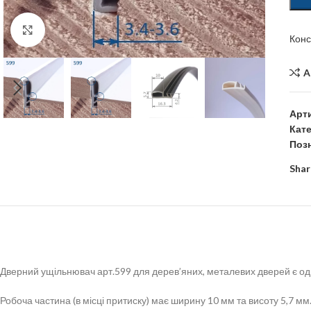
Click to enlarge
Конс
A
Арт
Кате
Позн
Shar
Дверний ущільнювач арт.599 для дерев’яних, металевих дверей є одни
Робоча частина (в місці притиску) має ширину 10 мм та висоту 5,7 м