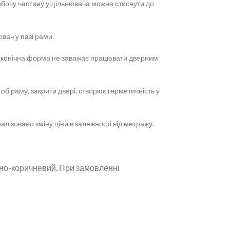
робочу частину ущільнювача можна стиснути до
вач у пазі рами.
. Лаконічна форма не заважає працювати дверним
об раму, закрити двері, створює герметичність у
лізовано зміну ціни в залежності від метражу.
емно-коричневий. При замовленні