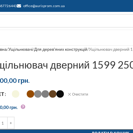
687726443
office@aurisprom.com.ua
имка
F.A.Q.
Контакти
Блог
овна
Ущільнювачі
Для дерев'яних конструкцій
Ущільнювач дверний 
щільнювач дверний 1599 25
600,00
грн.
ЕТ
Очистити
00,00
грн.