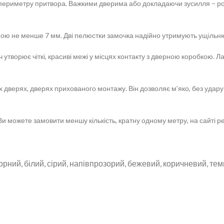
по периметру притвора. Важкими дверима або докладаючи зусилля – 
ною не менше 7 мм. Дві пелюстки замочка надійно утримують ущільню
ч утворює чіткі, красиві межі у місцях контакту з дверною коробкою
 дверях, дверях прихованого монтажу. Він дозволяє м’яко, без удару 
 можете замовити меншу кількість, кратну одному метру, на сайті реа
чорний, білий, сірий, напівпрозорий, бежевий, коричневий, т