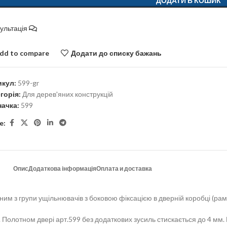
ДОДАТИ В КОШИК
ультація
dd to compare
Додати до списку бажань
икул:
599-gr
горія:
Для дерев'яних конструкцій
ачка:
599
e:
Опис
Додаткова інформація
Оплата и доставка
м з групи ущільнювачів з боковою фіксацією в дверній коробці (рамі
м. Полотном двері арт.599 без додаткових зусиль стискається до 4 мм