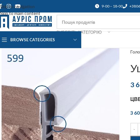
Skip to navigation
9-00 – 18-00
+380
Skip to main content
ВИБЕРІТЬ КАТЕГОРІЮ
BROWSE CATEGORIES
Про нас
Доставка і оплата
Підтр
Гол
У
3 
ЦВ
3 6