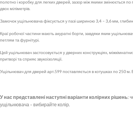
полотно і коробку для легких дверей, зазор між якими змінюється 
двох міліметрів.
Замочок ущільнювача фіксується у пазі шириною 3,4 – 3,6 мм, глиби
Краї робочої частини мають акуратні борти, завдяки яким ущільнюва
петлям та фурнітурі.
Цей ущільнювач застосовується у дверних конструкціях, міжкімнатних
притворі та сприяє звукоізоляції.
Ущільнювач для дверей арт.599 поставляється в котушках по 250 м. Ви
У нас представлені наступні варіанти колірних рішень
: 
ущільнювача – вибирайте колір.