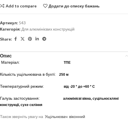
Add to compare
Додати до списку бажань
Артикул:
543
Категорія:
Для алюмінієвих конструкцій
Share:
Опис
Матеріал:
ТПЕ
Кількість ущільнювача в бухті:
250 м
Температурний режим:
від -20 * до +60 * С
Галузь застосування:
алюмінієві вікна, суцільноскляні
конструкції, сухе скління
Також зверніть увагу на
Ущільнювач
віконний