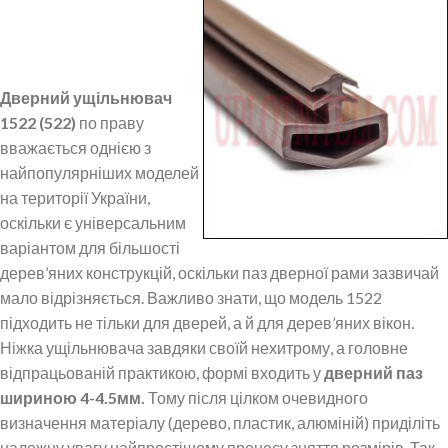
Дверний ущільнювач
1522 (522)
по праву
вважається однією з
найпопулярніших моделей
на території України,
оскільки є універсальним
варіантом для більшості
дерев’яних конструкцій, оскільки паз дверної рами зазвичай
мало відрізняється. Важливо знати, що модель 1522
підходить не тільки для дверей, а й для дерев’яних вікон.
Ніжка ущільнювача завдяки своїй нехитрому, а головне
відпрацьованій практикою, формі входить у
дверний паз
шириною 4-4.5мм.
Тому після цілком очевидного
визначення матеріалу (дерево, пластик, алюміній) приділіть
належну увагу найпростішому процесу зняття розмірів. Так