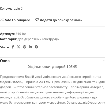
Консультація
Add to compare
Додати до списку бажань
Артикул:
545-be
Категорія:
Для дерев'яних конструкцій
Share:
Опис
Ущільнювач дверей 10545
Представляємо Вашій увазі ущільнювач українського виробництва –
модель
10545
, шириною
23,1
мм. Призначений як для вікон, так і для
дверей. Виготовлений із термоеластопласту – полімерний матеріал,
який розроблений спеціально для великих деформацій під час
експлуатації. Особливість даного виробу – це його ширина – що
може бути основним контуром у євровікнах. Установка відбувається у