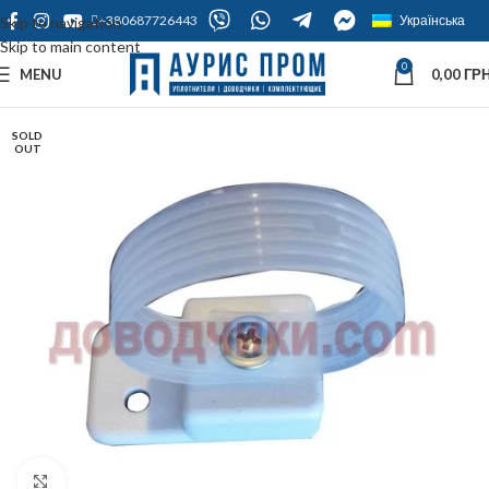
+380687726443
Українська
Skip to navigation
Skip to main content
0
MENU
0,00
ГРН
SOLD
OUT
Click to enlarge