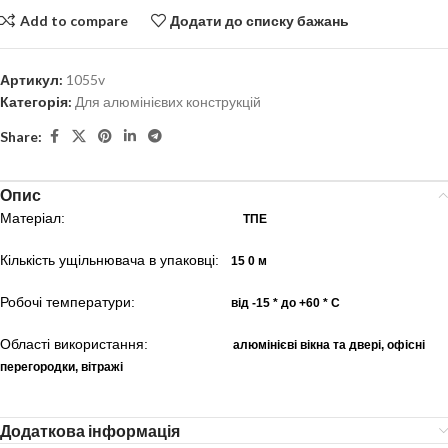
Add to compare
Додати до списку бажань
Артикул:
1055v
Категорія:
Для алюмінієвих конструкцій
Share:
Опис
Матеріал:
ТПЕ
Кількість ущільнювача в упаковці:
15
0 м
Робочі температури:
від -15 * до +60 * С
Області використання:
алюмінієві вікна та двері, офісні
перегородки, вітражі
Додаткова інформація