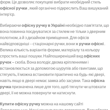
форм. Це дозволяє покупцеві вибрати необхідний стиль
офісної ручки
, який органічно підкреслить Ваш вишуканий
інтер’єр.
Вибираючи
офісну ручку в Україні
необхідно пам’ятати, що
вона повинна поєднуватися за стилем не тільки з дверним
полотном, а й з дизайном приміщення. Для офісів
найвідповідніші – стаціонарні ручки, вони ж
ручки офісні
.
Велика кількість варіантів форми, матеріалу та кольору
спростить ваші пошуки. Найпоширеніший вид
офісних
ручок –
скоба. Вона володіє двома кріпленнями і
встановлюється за допомогою шурупів або гвинтами, що
стягують, її можна встановити практично на будь-які двері,
навіть якщо в двері немає замка або засувки. Така
офісна
ручка
призначена лише для того, щоб тягнути чи штовхати
двері, її не можна повернути чи натиснути.
Купити офісну ручку
можна на нашому сайті
Доводчики.com. Наші консультанти допоможуть Вам обрати