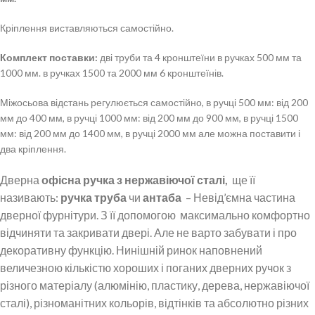
Кріплення виставляються самостійно.
Комплект поставки:
дві труби та 4 кронштеїни в ручках 500 мм та
1000 мм. в ручках 1500 та 2000 мм 6 кронштеїнів.
Міжосьова відстань регулюється самостійно, в ручці 500 мм: від 200
мм до 400 мм, в ручці 1000 мм: від 200 мм до 900 мм, в ручці 1500
мм: від 200 мм до 1400 мм, в ручці 2000 мм але можна поставити і
два кріплення.
Дверна
офісна ручка з нержавіючої сталі,
ще її
називають:
ручка труба
чи
антаба
– Невід’ємна частина
дверної фурнітури. З її допомогою максимально комфортно
відчиняти та закривати двері. Але не варто забувати і про
декоративну функцію. Нинішній ринок наповнений
величезною кількістю хороших і поганих дверних ручок з
різного матеріалу (алюмінію, пластику, дерева, нержавіючої
сталі), різноманітних кольорів, відтінків та абсолютно різних