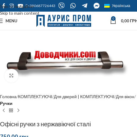
+380687726443
Українська
Skip to navigation
Skip to main content
0
MENU
0,00
ГРН
Click to enlarge
Головна
КОМПЛЕКТУЮЧІ
Для дверей | КОМПЛЕКТУЮЧІ
Для вікон
Ручки
Офісні ручки з нержавіючої сталі
750,00
грн.