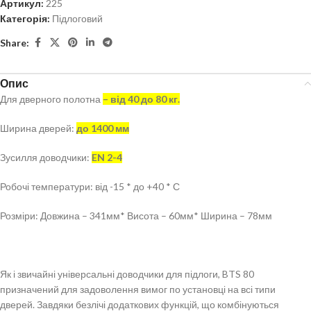
Артикул:
225
Категорія:
Підлоговий
Share:
Опис
Для дверного полотна
– від 40 до 80 кг.
Ширина дверей:
до 1400 мм
Зусилля доводчики:
EN 2-4
Робочі температури: від -15 * до +40 * С
Розміри: Довжина – 341мм* Висота – 60мм* Ширина – 78мм
Як і звичайні універсальні доводчики для підлоги, BTS 80
призначений для задоволення вимог по установці на всі типи
дверей. Завдяки безлічі додаткових функцій, що комбінуються