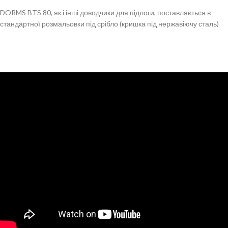
DORMS BTS 80, як і інші доводчики для підлоги, поставляється в
стандартної розмальовки під срібло (кришка під нержавіючу сталь)