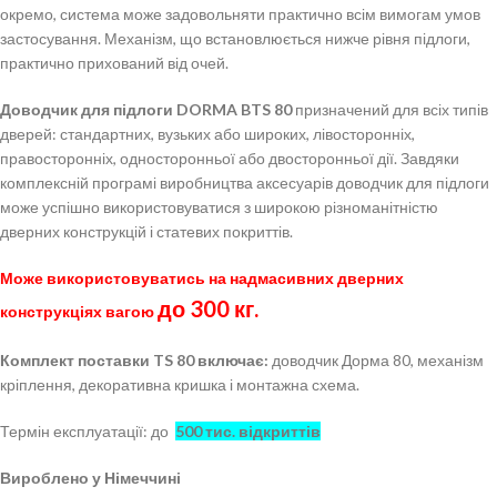
окремо, система може задовольняти практично всім вимогам умов
застосування. Механізм, що встановлюється нижче рівня підлоги,
практично прихований від очей.
Доводчик для підлоги DORMA BTS 80
призначений для всіх типів
дверей: стандартних, вузьких або широких, лівосторонніх,
правосторонніх, односторонньої або двосторонньої дії. Завдяки
комплексній програмі виробництва аксесуарів доводчик для підлоги
може успішно використовуватися з широкою різноманітністю
дверних конструкцій і статевих покриттів.
Може використовуватись на надмасивних дверних
до 300 кг.
конструкціях вагою
Комплект поставки
TS 80 включає:
доводчик Дорма 80, механізм
кріплення, декоративна кришка і монтажна схема.
Термін експлуатації: до
500 тис. відкриттів
Вироблено у Німеччині