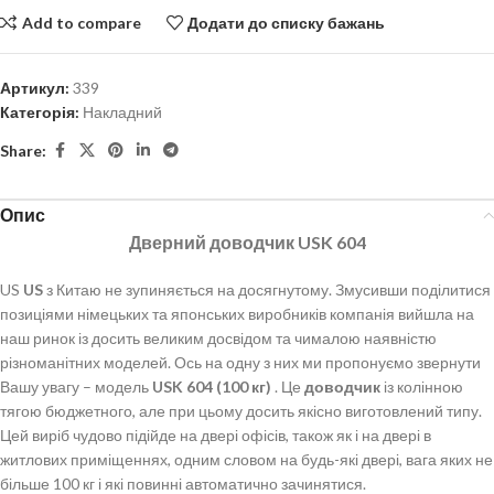
Add to compare
Додати до списку бажань
Артикул:
339
Категорія:
Накладний
Share:
Опис
Дверний доводчик
USK
604
US
US
з Китаю не зупиняється на досягнутому. Змусивши поділитися
позиціями німецьких та японських виробників компанія вийшла на
наш ринок із досить великим досвідом та чималою наявністю
різноманітних моделей. Ось на одну з них ми пропонуємо звернути
Вашу увагу – модель
USK 604 (100 кг)
. Це
доводчик
із колінною
тягою бюджетного, але при цьому досить якісно виготовлений типу.
Цей виріб чудово підійде на двері офісів, також як і на двері в
житлових приміщеннях, одним словом на будь-які двері, вага яких не
більше 100 кг і які повинні автоматично зачинятися.