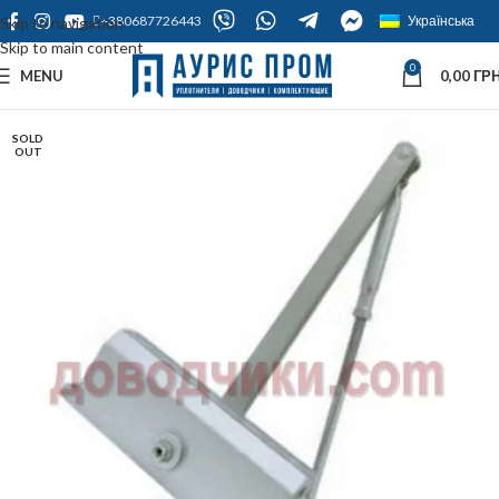
+380687726443
Українська
Skip to navigation
Skip to main content
0
MENU
0,00
ГРН
SOLD
OUT