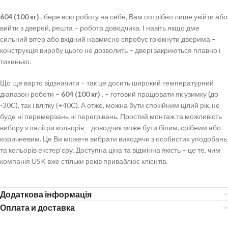
604 (100 кг)
. бере всю роботу на себе, Вам потрібно лише увійти або
вийти з дверей, решта – робота доводчика. І навіть якщо дме
сильний вітер або вхідний навмисно спробує грюкнути дверима –
конструкція виробу цього не дозволить – двері закриються плавно і
тихенько.
Що ще варто відзначити – так це досить широкий температурний
діапазон роботи –
604 (100 кг)
. – готовий працювати як узимку (до
-30С), так і влітку (+40С). А отже, можна бути спокійним цілий рік, не
буде ні перемерзань ні перегрівань. Простий монтаж та можливість
вибору з палітри кольорів – доводчик може бути білим, срібним або
коричневим. Це Ви можете вибрати виходячи з особистих уподобань
та кольорів екстер’єру. Доступна ціна та відмінна якість – це те, чим
компанія USK вже стільки років приваблює клієнтів.
Додаткова інформація
Оплата и доставка