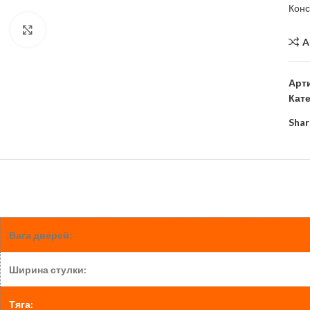
Конс
Click to enlarge
A
Арт
Кате
Shar
Вага дверей:
Ширина стулки:
Тяга: