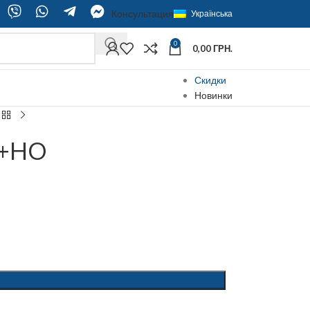
Консультация
Українська
0
0,00
ГРН.
Скидки
Новинки
L+HO