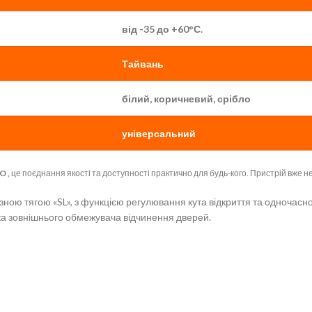
від -35 до +60°С.
Тайвань
білий, коричневий, срібло
універсальний
O
,
це поєднання якості та доступності практично для будь-кого. Пристрій вже не
зною тягою «SL», з функцією регулювання кута відкриття та одночасно
ка зовнішнього обмежувача відчинення дверей.