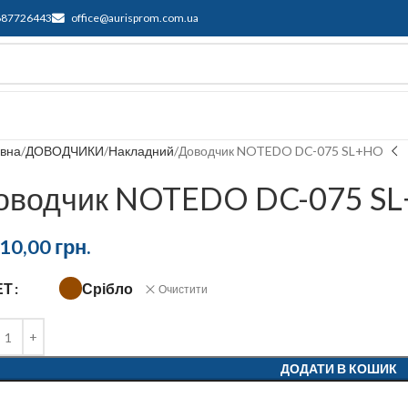
687726443
office@aurisprom.com.ua
имка
F.A.Q.
Контакти
Блог
овна
ДОВОДЧИКИ
Накладний
Доводчик NOTEDO DC-075 SL+HO
оводчик NOTEDO DC-075 S
710,00
грн.
Срібло
ЕТ
Очистити
ДОДАТИ В КОШИК