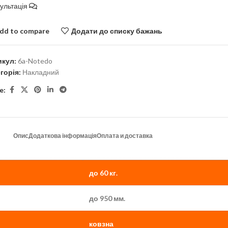
ультація
dd to compare
Додати до списку бажань
икул:
6a-Notedo
горія:
Накладний
e:
Опис
Додаткова інформація
Оплата и доставка
до 60 кг.
до 950 мм.
ковзна