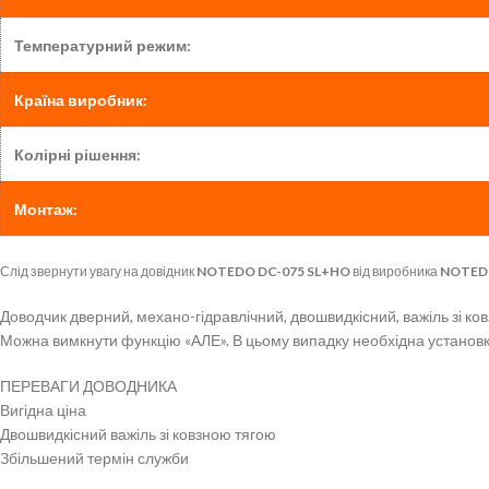
Температурний режим:
Країна виробник:
Колірні рішення:
Монтаж:
Слід звернути увагу на довідник
NOTEDO DC-075 SL+HO
від виробника
NOTED
Доводчик дверний, механо-гідравлічний, двошвидкісний, важіль зі ков
Можна вимкнути функцію «АЛЕ». В цьому випадку необхідна установ
ПЕРЕВАГИ ДОВОДНИКА
Вигідна ціна
Двошвидкісний важіль зі ковзною тягою
Збільшений термін служби