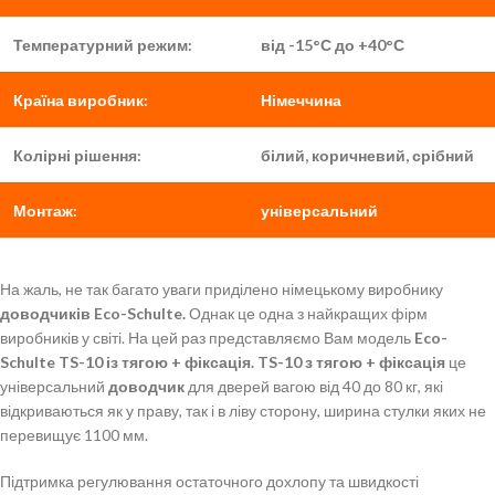
Температурний режим:
від -15°С до +40°С
Країна виробник:
Німеччина
Колірні рішення:
білий, коричневий, срібний
Монтаж:
універсальний
На жаль, не так багато уваги приділено німецькому виробнику
доводчиків
Eco-Schulte.
Однак це одна з найкращих фірм
виробників у світі. На цей раз представляємо Вам модель
Eco-
Schulte
TS-10 із тягою + фіксація. TS-10 з тягою + фіксація
це
універсальний
доводчик
для дверей вагою від 40 до 80 кг, які
відкриваються як у праву, так і в ліву сторону, ширина стулки яких не
перевищує 1100 мм.
Підтримка регулювання остаточного дохлопу та швидкості