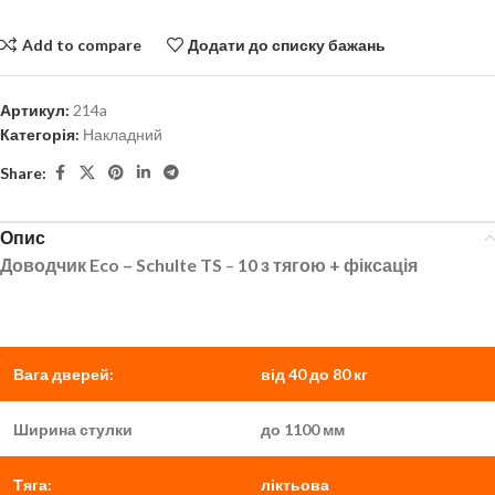
Add to compare
Додати до списку бажань
Артикул:
214a
Категорія:
Накладний
Share:
Опис
Доводчик
Eco
–
Schulte
TS
–
10 з тягою + фіксація
Вага дверей:
від 40 до 80 кг
Ширина стулки
до 1100 мм
Тяга:
ліктьова