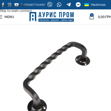
+380687726443
Українська
Skip to navigation
Skip to main content
0
MENU
0,00
ГРН