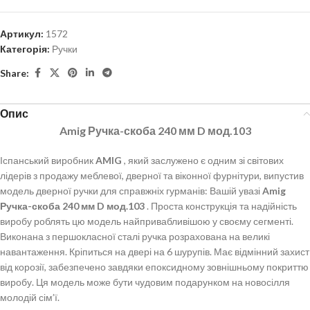
Артикул:
1572
Категорія:
Ручки
Share:
Опис
Amig Ручка-скоба 240 мм D мод.103
Іспанський виробник
AMIG
, який заслужено є одним зі світових
лідерів з продажу меблевої, дверної та віконної фурнітури, випустив
модель дверної ручки для справжніх гурманів: Вашій увазі
Amig
Ручка-скоба 240 мм D мод.103
. Проста конструкція та надійність
виробу роблять цю модель найпривабливішою у своєму сегменті.
Виконана з першокласної сталі ручка розрахована на великі
навантаження. Кріпиться на двері на 6 шурупів. Має відмінний захист
від корозії, забезпечено завдяки епоксидному зовнішньому покриттю
виробу. Ця модель може бути чудовим подарунком на новосілля
молодій сім’ї.