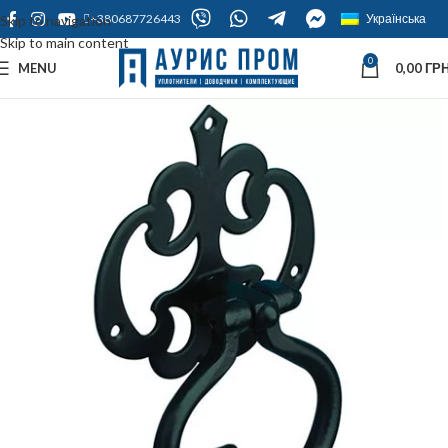
+380687726443
Українська
Skip to navigation
Skip to main content
0
MENU
0,00
ГРН