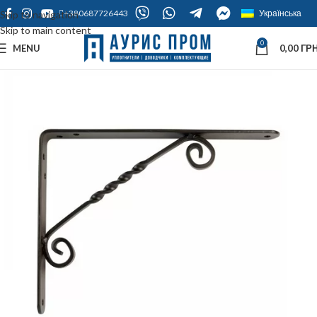
+380687726443
Українська
Skip to navigation
Skip to main content
0
MENU
0,00
ГРН