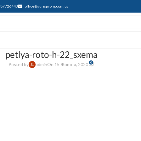
687726443
office@aurisprom.com.ua
имка
F.A.Q.
Контакти
Блог
petlya-roto-h-22_sxema
0
Posted by
admin
On 15 Жовтня, 2020