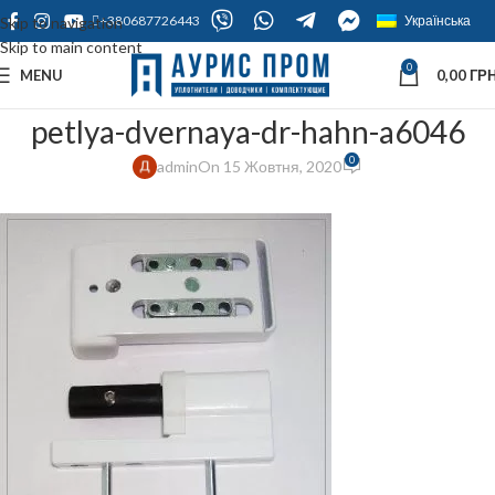
+380687726443
Українська
Skip to navigation
Skip to main content
0
MENU
0,00
ГРН
petlya-dvernaya-dr-hahn-a6046
0
admin
On 15 Жовтня, 2020