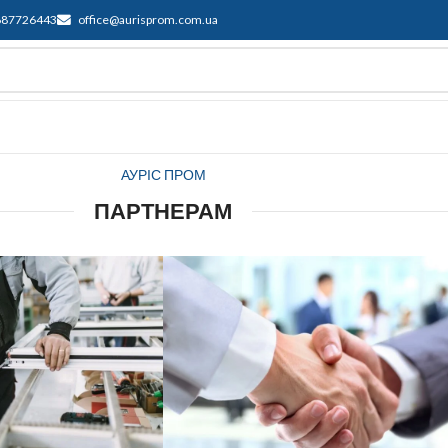
687726443
office@aurisprom.com.ua
имка
F.A.Q.
Контакти
Блог
АУРІС ПРОМ
ПАРТНЕРАМ