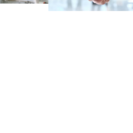
Я
Посередник
Реєстрація