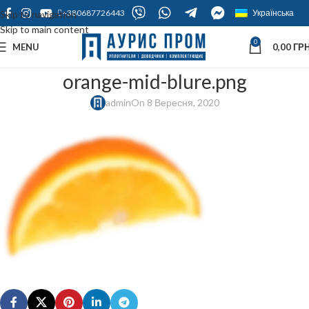
+380687726443
Українська
Skip to navigation
Skip to main content
0
MENU
0,00
ГРН
orange-mid-blure.png
admin
On 8 Вересня, 2020