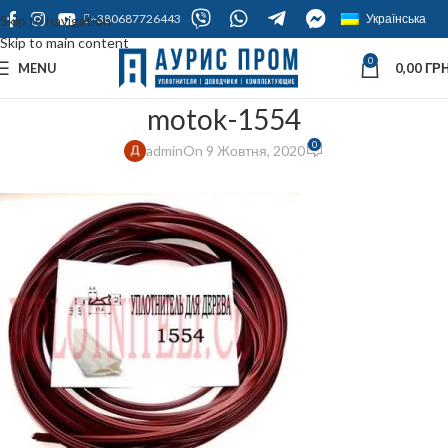
+380687726443
Українська
Skip to navigation
Skip to main content
0
MENU
0,00
ГРН
motok-1554
0
admin
On 9 Жовтня, 2020