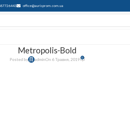
687726443
office@aurisprom.com.ua
имка
F.A.Q.
Контакти
Блог
Metropolis-Bold
0
Posted by
admin
On 6 Травня, 2019