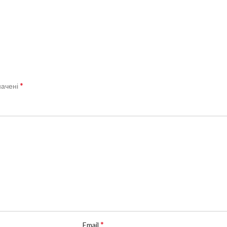
*
начені
*
Email