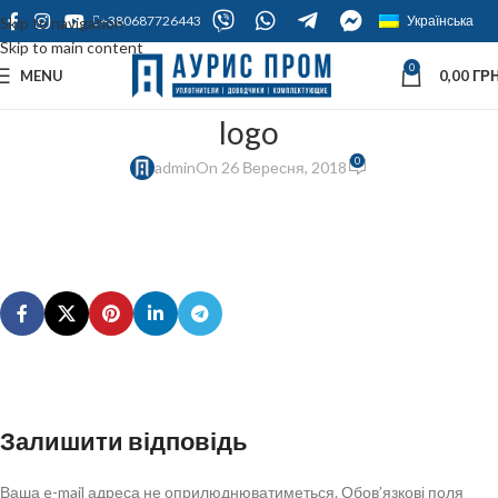
+380687726443
Українська
Skip to navigation
Skip to main content
0
MENU
0,00
ГРН
logo
0
admin
On 26 Вересня, 2018
Залишити відповідь
Ваша e-mail адреса не оприлюднюватиметься.
Обов’язкові поля