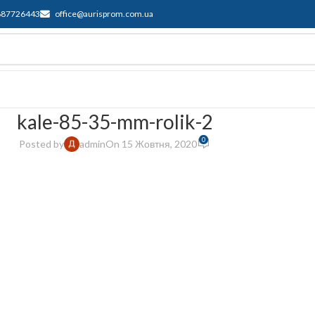
687726443
office@aurisprom.com.ua
имка
F.A.Q.
Контакти
Блог
kale-85-35-mm-rolik-2
0
Posted by
admin
On 15 Жовтня, 2020