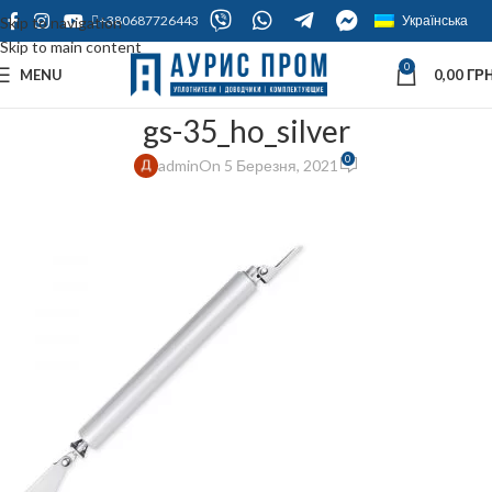
+380687726443
Українська
Skip to navigation
Skip to main content
0
MENU
0,00
ГРН
gs-35_ho_silver
0
admin
On 5 Березня, 2021