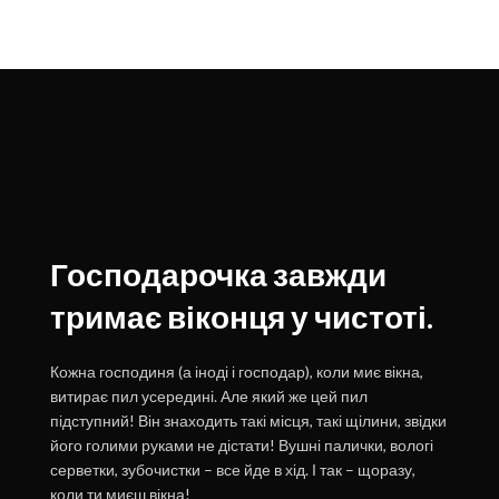
Господарочка завжди
тримає віконця у чистоті.
Кожна господиня (а іноді і господар), коли миє вікна,
витирає пил усередині. Але який же цей пил
підступний! Він знаходить такі місця, такі щілини, звідки
його голими руками не дістати! Вушні палички, вологі
серветки, зубочистки – все йде в хід. І так – щоразу,
коли ти миєш вікна!