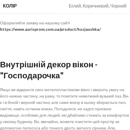
КОЛІР
Білий, Коричневий, Чорний
Оформляйте заявку на нашому сайті
https://www.aurisprom.com.ua/product/hozjaushka/
Внутрішній декор вікон -
"Господарочка"
Якщо ви відкриєте своє металопластикове вікно і зверніть увагу на
його нижню частину, на раму, то помітите невеликий вузький паз. Він
є і в бічній і верхній частині, але саме внизу в ньому збирається пил,
сміття, навіть останки комах. Погодьтеся, не надто приємне
видовище, особливо для людей, які дбайливо стежать за комфортом
у своєму будинку. Ви, звичайно, можете очистити цей простір за
допомогою пилососа або тонкого дроту, ватного сірника. Але,