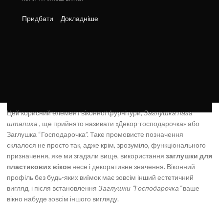
Придбати
Докладніше
Цей корисний елемент віконної фурнітури,
Заглушка паза
штапика
, ще прийнято називати «Декор-господарочка» або
Заглушка “Господарочка”. Таке промовисте позначення
склалося не просто так, адже крім, зрозуміло, функціонального
призначення, яке ми згадали вище, використання
заглушки для
пластикових вікон
несе і декоративне значення. Віконний
профіль без будь-яких виїмок має зовсім інший естетичний
вигляд, і після встановлення
Заглушки “Господарочка”
ваше
вікно набуде зовсім іншого вигляду.