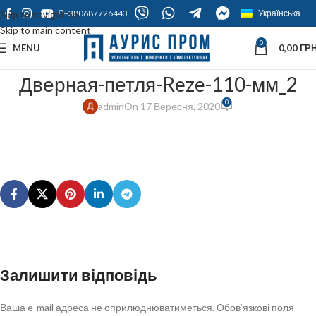
+380687726443
Українська
Skip to navigation
Skip to main content
0
MENU
0,00
ГРН
Дверная-петля-Reze-110-мм_2
0
admin
On 17 Вересня, 2020
Залишити відповідь
Ваша e-mail адреса не оприлюднюватиметься.
Обов’язкові поля