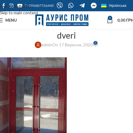
+380687726443
Українська
Skip to navigation
Skip to main content
0
MENU
0,00
ГРН
dveri
0
admin
On 17 Вересня, 2020