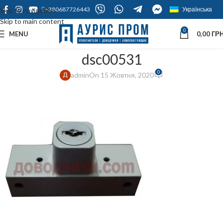
+380687726443
Українська
Skip to navigation
Skip to main content
0
MENU
0,00
ГРН
dsc00531
0
admin
On 15 Жовтня, 2020