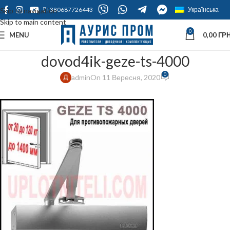
+380687726443
Українська
Skip to navigation
Skip to main content
0
MENU
0,00
ГРН
dovod4ik-geze-ts-4000
0
admin
On 11 Вересня, 2020