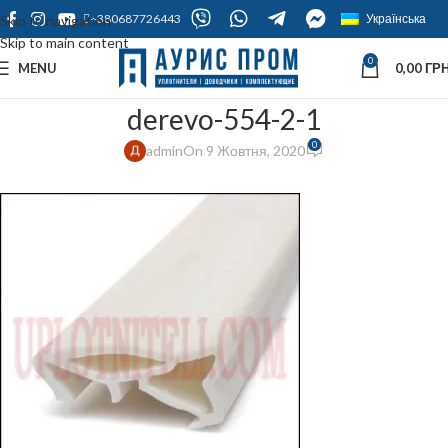
+380687726443
Українська
Skip to navigation
Skip to main content
0
MENU
0,00
ГРН
derevo-554-2-1
0
admin
On 9 Жовтня, 2020