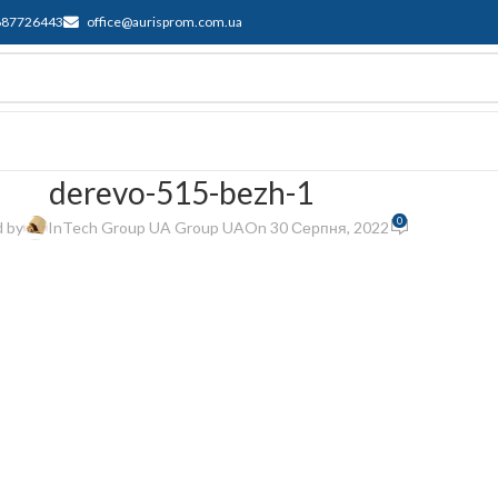
687726443
office@aurisprom.com.ua
имка
F.A.Q.
Контакти
Блог
derevo-515-bezh-1
0
 by
InTech Group UA Group UA
On 30 Серпня, 2022