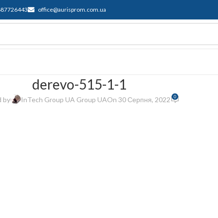
687726443
office@aurisprom.com.ua
имка
F.A.Q.
Контакти
Блог
derevo-515-1-1
0
 by
InTech Group UA Group UA
On 30 Серпня, 2022