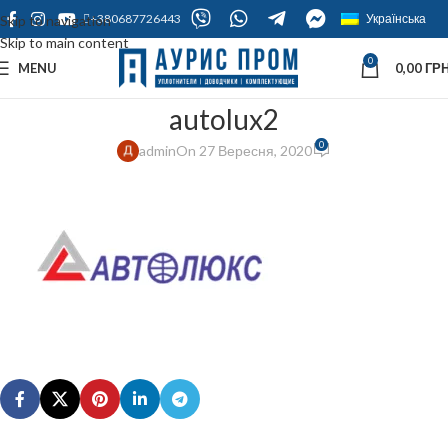
+380687726443
Українська
Skip to navigation
Skip to main content
0
MENU
0,00
ГРН
autolux2
0
admin
On 27 Вересня, 2020