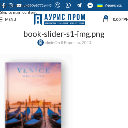
+380687726443
Українська
Skip to navigation
Skip to main content
0
MENU
0,00
ГРН
book-slider-s1-img.png
admin
On 8 Вересня, 2020