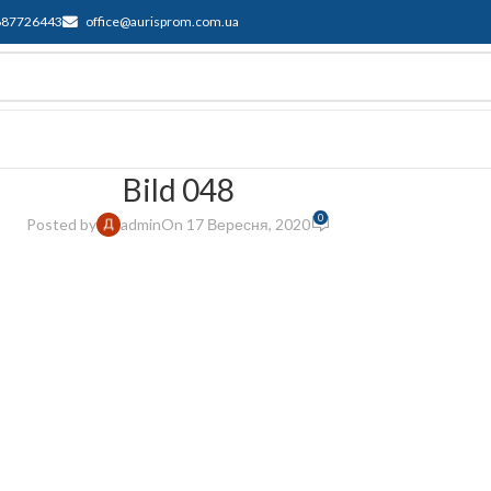
687726443
office@aurisprom.com.ua
имка
F.A.Q.
Контакти
Блог
Bild 048
0
Posted by
admin
On 17 Вересня, 2020