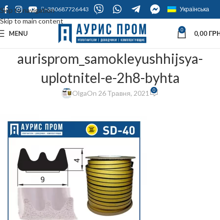
+380687726443
Українська
Skip to navigation
Skip to main content
0
MENU
0,00
ГРН
aurisprom_samokleyushhijsya-
uplotnitel-e-2h8-byhta
0
Olga
On 26 Травня, 2021