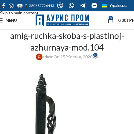
+380687726443
Українська
Skip to navigation
Skip to main content
0
MENU
0,00
ГРН
amig-ruchka-skoba-s-plastinoj-
azhurnaya-mod.104
0
admin
On 15 Жовтня, 2020