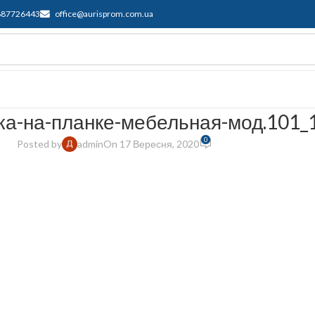
687726443
office@aurisprom.com.ua
имка
F.A.Q.
Контакти
Блог
ка-на-планке-мебельная-мод.101_
0
Posted by
admin
On 17 Вересня, 2020