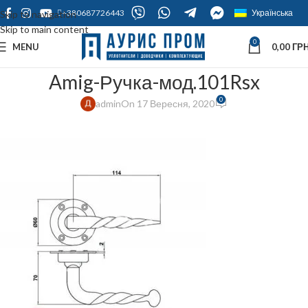
+380687726443
Українська
Skip to navigation
Skip to main content
0
MENU
0,00
ГРН
Amig-Ручка-мод.101Rsx
0
admin
On 17 Вересня, 2020