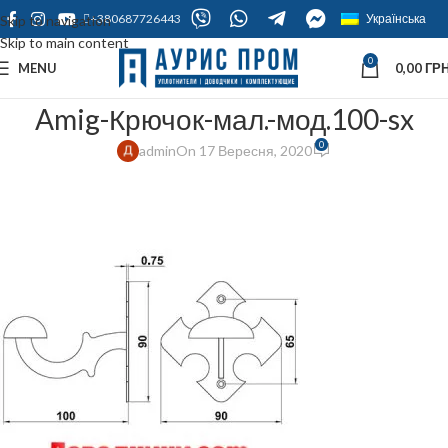
+380687726443
Українська
Skip to navigation
Skip to main content
0
MENU
0,00
ГРН
Amig-Крючок-мал.-мод.100-sx
0
admin
On 17 Вересня, 2020